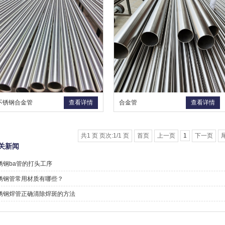
不锈钢合金管
查看详情
合金管
查看详情
共1 页 页次:1/1 页
首页
上一页
下一页
1
关新闻
锈钢ba管的打头工序
锈钢管常用材质有哪些？
锈钢焊管正确清除焊斑的方法